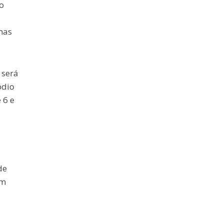
o
mas
 será
ódio
 6 e
de
ém