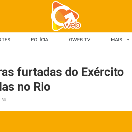
RTES
POLÍCIA
GWEB TV
MAIS…
as furtadas do Exército
as no Rio
:30