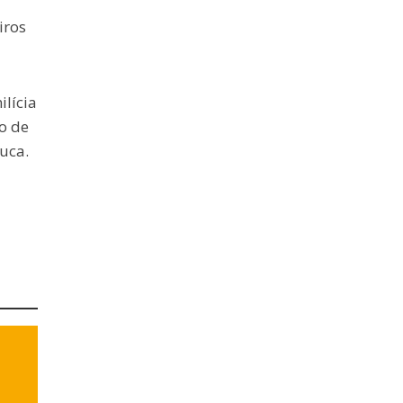
iros
lícia
o de
uca.