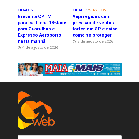
CIDADES
CIDADES
•
SERVIÇOS
Greve na CPTM
Veja regiões com
paralisa Linha 13-Jade
previsão de ventos
para Guarulhos e
fortes em SP e saiba
Expresso Aeroporto
como se proteger
nesta manhã
6 de agosto de 2026
4 de agosto de 2026