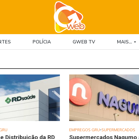
RTES
POLÍCIA
GWEB TV
MAIS…
GRU
EMPREGOS GRU
•
SUPERMERCADOS
e Distribuição da RD
Supermercados Nagumo 