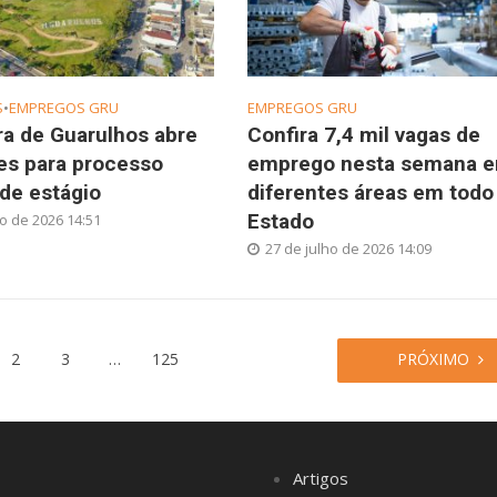
S
•
EMPREGOS GRU
EMPREGOS GRU
ra de Guarulhos abre
Confira 7,4 mil vagas de
es para processo
emprego nesta semana 
 de estágio
diferentes áreas em todo
Estado
ho de 2026 14:51
27 de julho de 2026 14:09
2
3
…
125
PRÓXIMO
Artigos