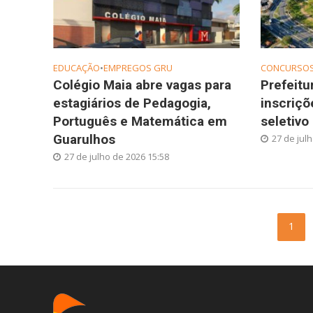
EDUCAÇÃO
•
EMPREGOS GRU
CONCURSO
Colégio Maia abre vagas para
Prefeitu
estagiários de Pedagogia,
inscriçõ
Português e Matemática em
seletivo
Guarulhos
27 de jul
27 de julho de 2026 15:58
1