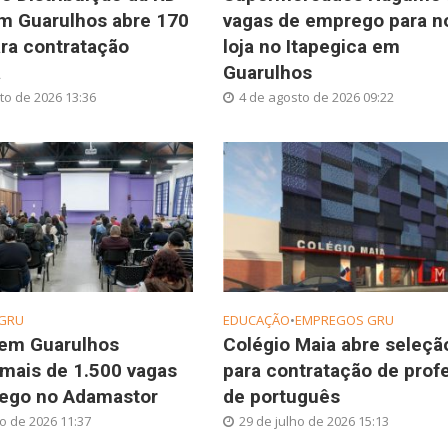
m Guarulhos abre 170
vagas de emprego para n
ra contratação
loja no Itapegica em
a
Guarulhos
to de 2026 13:36
4 de agosto de 2026 09:22
GRU
EDUCAÇÃO
•
EMPREGOS GRU
 em Guarulhos
Colégio Maia abre seleçã
mais de 1.500 vagas
para contratação de prof
ego no Adamastor
de português
ho de 2026 11:37
29 de julho de 2026 15:13