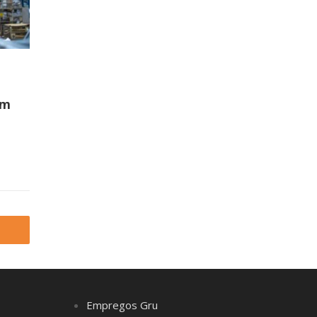
em
Empregos Gru