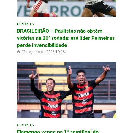
ESPORTES
BRASILEIRÃO – Paulistas não obtém
vitórias na 20ª rodada; até líder Palmeiras
perde invencibilidade
27 de julho de 2026 10:48
ESPORTES
Flamengo vence na 1ª semifinal do