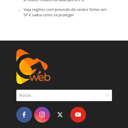
Veja regiões com previsão de ventos fortes em
SP e saiba como se proteger