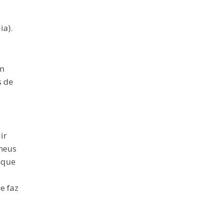
ia).
um
s de
ir
meus
 que
e faz