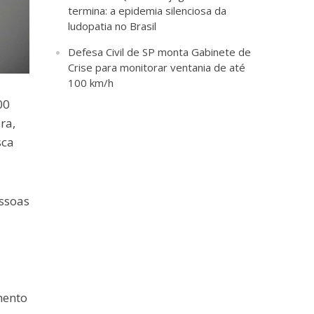
termina: a epidemia silenciosa da
ludopatia no Brasil
Defesa Civil de SP monta Gabinete de
Crise para monitorar ventania de até
100 km/h
00
ra,
sca
ssoas
a
mento