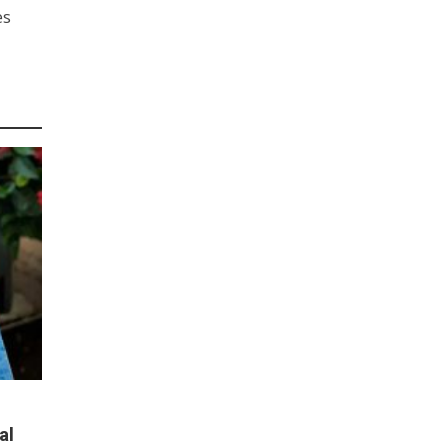
es
al