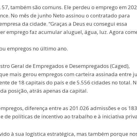
to, 57, também são comuns. Ele perdeu o emprego em 202
nce. No mês de junho Neto assinou o contratado para
empresa da cidade. “Graças a Deus eu consegui essa
ter emprego faz acumular aluguel, água, luz. Agora com
rou empregos no último ano.
stro Geral de Empregados e Desempregados (Caged),
 que mais gerou empregos com carteira assinada entre j
nte de 18 capitais do país e de 5.556 cidades no total. 
a posição, atrás apenas da capital.
empregos, diferença entre as 201.026 admissões e os 18
 de políticas de incentivo ao trabalho e à iniciativa priv
ido à sua logística estratégica, mas também porque no