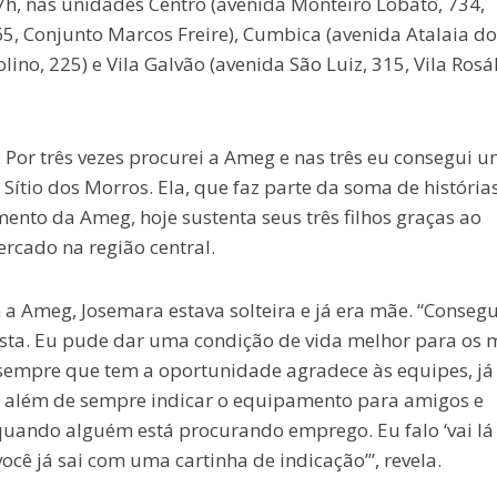
7h, nas unidades Centro (avenida Monteiro Lobato, 734,
5, Conjunto Marcos Freire), Cumbica (avenida Atalaia do
lino, 225) e Vila Galvão (avenida São Luiz, 315, Vila Rosál
 Por três vezes procurei a Ameg e nas três eu consegui 
Sítio dos Morros. Ela, que faz parte da soma de história
ento da Ameg, hoje sustenta seus três filhos graças ao
cado na região central.
a Ameg, Josemara estava solteira e já era mãe. “Consegu
ta. Eu pude dar uma condição de vida melhor para os 
 sempre que tem a oportunidade agradece às equipes, já
, além de sempre indicar o equipamento para amigos e
quando alguém está procurando emprego. Eu falo ‘vai lá 
 você já sai com uma cartinha de indicação’”, revela.