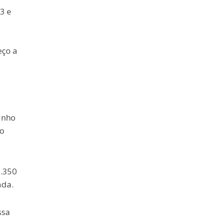
3 e
eço a
unho
No
3.350
ada.
ssa