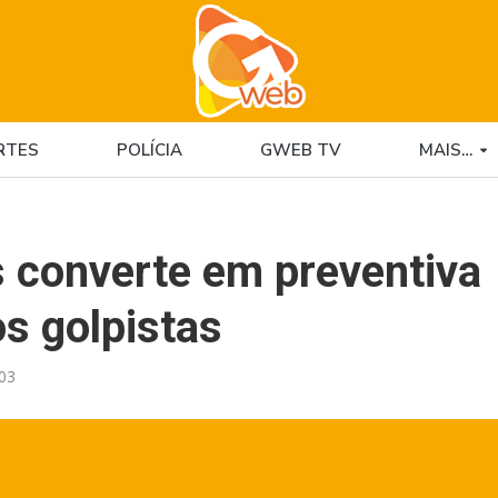
RTES
POLÍCIA
GWEB TV
MAIS…
 converte em preventiva
os golpistas
:03