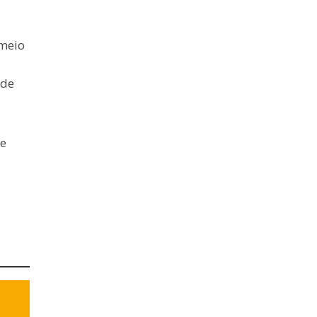
 meio
 de
te