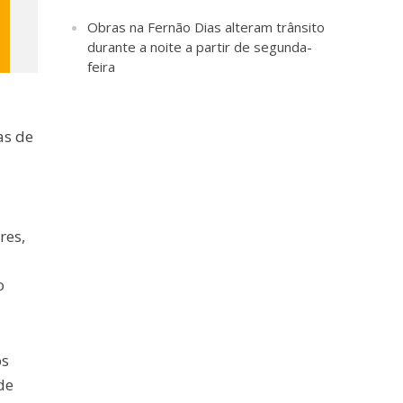
Obras na Fernão Dias alteram trânsito
durante a noite a partir de segunda-
feira
as de
res,
o
os
de