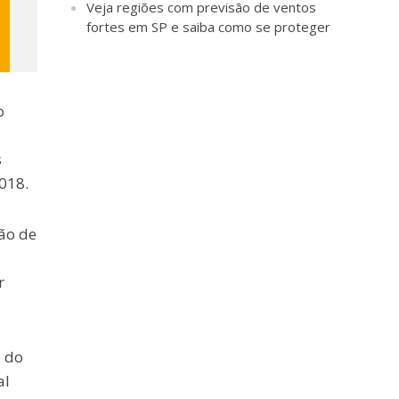
Veja regiões com previsão de ventos
fortes em SP e saiba como se proteger
o
s
018.
ão de
r
o do
al