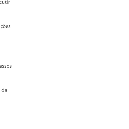
cutir
ações
o
essos
o da