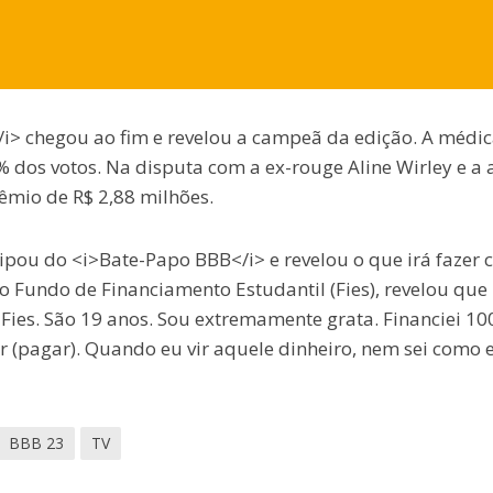
</i> chegou ao fim e revelou a campeã da edição. A médi
dos votos. Na disputa com a ex-rouge Aline Wirley e a a
êmio de R$ 2,88 milhões.
cipou do <i>Bate-Papo BBB</i> e revelou o que irá fazer 
Fundo de Financiamento Estudantil (Fies), revelou que 
 Fies. São 19 anos. Sou extremamente grata. Financiei 1
r (pagar). Quando eu vir aquele dinheiro, nem sei como 
BBB 23
TV