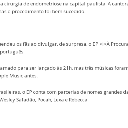
 cirurgia de endometriose na capital paulista. A cantor
mas o procedimento foi bem sucedido.
reendeu os fãs ao divulgar, de surpresa, o EP <i>À Procur
 português.
ramado para ser lançado às 21h, mas três músicas fora
pple Music antes.
rasileiras, o EP conta com parcerias de nomes grandes d
Wesley Safadão, Pocah, Lexa e Rebecca.