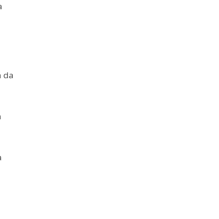
a
a da
m
a