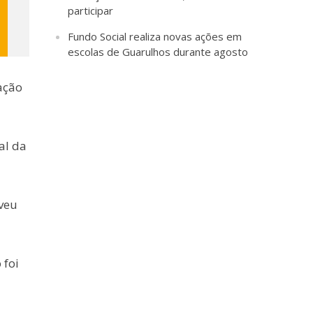
participar
Fundo Social realiza novas ações em
escolas de Guarulhos durante agosto
ação
al da
eveu
 foi