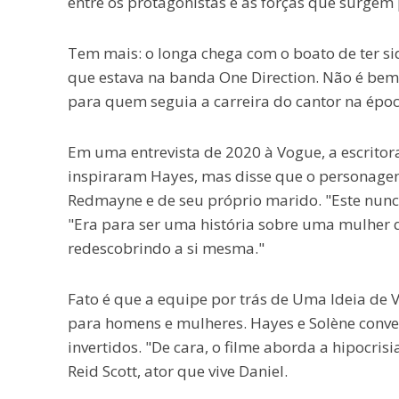
entre os protagonistas e as forças que surgem 
Tem mais: o longa chega com o boato de ter si
que estava na banda One Direction. Não é bem
para quem seguia a carreira do cantor na época,
Em uma entrevista de 2020 à Vogue, a escritor
inspiraram Hayes, mas disse que o personagem
Redmayne e de seu próprio marido. "Este nunca
"Era para ser uma história sobre uma mulher 
redescobrindo a si mesma."
Fato é que a equipe por trás de Uma Ideia de 
para homens e mulheres. Hayes e Solène conver
invertidos. "De cara, o filme aborda a hipocrisi
Reid Scott, ator que vive Daniel.