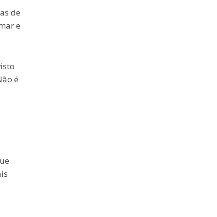
ças de
lmar e
isto
Não é
que
is