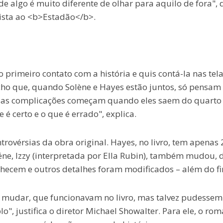
de algo é muito diferente de olhar para aquilo de fora", 
ista ao <b>Estadão</b>.
 primeiro contato com a história e quis contá-la nas tela
ho que, quando Solène e Hayes estão juntos, só pensam
s as complicações começam quando eles saem do quarto
 é certo e o que é errado", explica.
rovérsias da obra original. Hayes, no livro, tem apenas 
oléne, Izzy (interpretada por Ella Rubin), também mudou, 
hecem e outros detalhes foram modificados – além do fi
mudar, que funcionavam no livro, mas talvez pudessem
", justifica o diretor Michael Showalter. Para ele, o ro