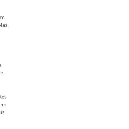
em
 Mas
.
 e
tes
sem
diz