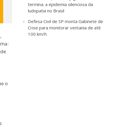
termina: a epidemia silenciosa da
ludopatia no Brasil
Defesa Civil de SP monta Gabinete de
Crise para monitorar ventania de até
100 km/h
,
sma:
 de
ue o
s