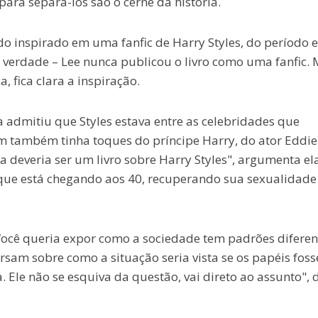
para separá-los são o cerne da história.
do inspirado em uma fanfic de Harry Styles, do período 
 verdade – Lee nunca publicou o livro como uma fanfic.
 fica clara a inspiração.
a admitiu que Styles estava entre as celebridades que
 também tinha toques do príncipe Harry, do ator Eddie
 deveria ser um livro sobre Harry Styles", argumenta ela
que está chegando aos 40, recuperando sua sexualidade
Você queria expor como a sociedade tem padrões diferen
sam sobre como a situação seria vista se os papéis fos
a. Ele não se esquiva da questão, vai direto ao assunto", 