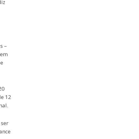
diz
s –
 em
 e
20
de 12
nal.
 ser
mance