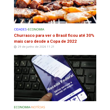
CIDADES
•
ECONOMIA
Churrasco para ver o Brasil ficou até 30%
mais caro desde a Copa de 2022
29 de junho de 2026 11:21
ECONOMIA
•
NOTÍCIAS