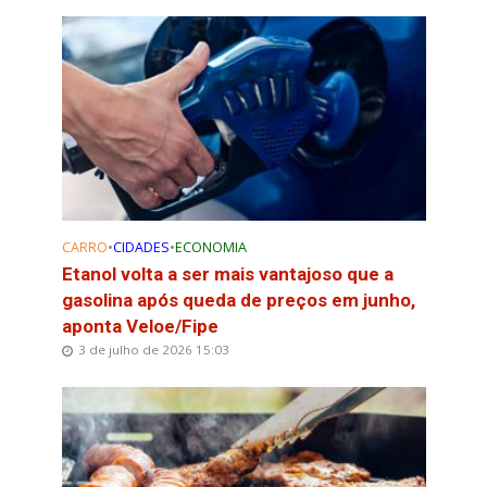
CARRO
•
CIDADES
•
ECONOMIA
Etanol volta a ser mais vantajoso que a
gasolina após queda de preços em junho,
aponta Veloe/Fipe
3 de julho de 2026 15:03