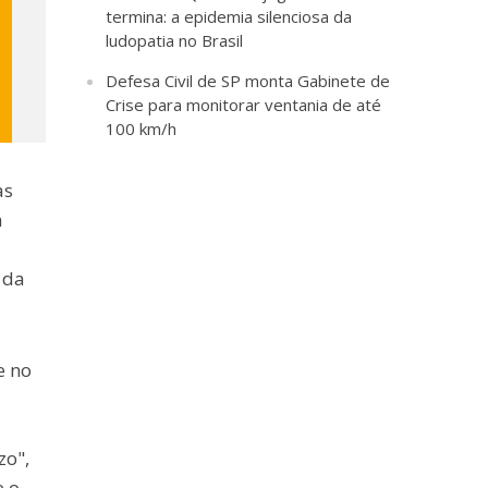
termina: a epidemia silenciosa da
ludopatia no Brasil
Defesa Civil de SP monta Gabinete de
Crise para monitorar ventania de até
100 km/h
às
a
 da
e no
zo",
e o