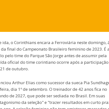
ida, o Corinthians encara a Ferroviária neste domingo, 
da final do Campeonato Brasileiro feminino de 2023. É 
ulo pelo time do Parque São Jorge antes de assumir pela
aída oficial do time corintiano ocorre após a participação
 21 de outubro.
unciou Arthur Elias como sucessor da sueca Pia Sundhag
ira, dia 1º de setembro. O treinador de 42 anos fica no
do de 2027, que pode ser sediada no Brasil. Em suas
otagonismo da seleção" e "trazer resultados em curto pra
mo ano. A seleção feminina não tem amistosos marcados 