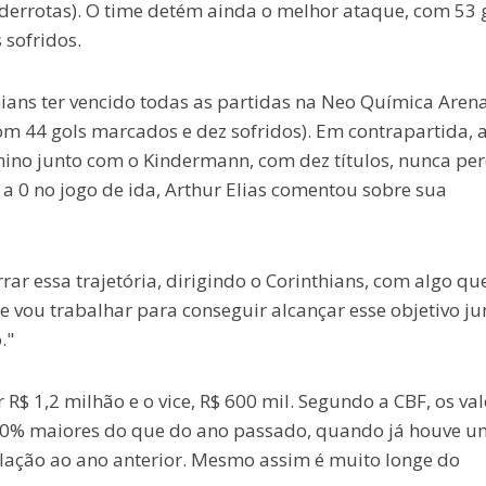
derrotas). O time detém ainda o melhor ataque, com 53 g
 sofridos.
thians ter vencido todas as partidas na Neo Química Aren
com 44 gols marcados e dez sofridos). Em contrapartida, 
nino junto com o Kindermann, com dez títulos, nunca pe
a 0 no jogo de ida, Arthur Elias comentou sobre sua
ar essa trajetória, dirigindo o Corinthians, com algo qu
 vou trabalhar para conseguir alcançar esse objetivo ju
."
R$ 1,2 milhão e o vice, R$ 600 mil. Segundo a CBF, os val
 20% maiores do que do ano passado, quando já houve u
lação ao ano anterior. Mesmo assim é muito longe do