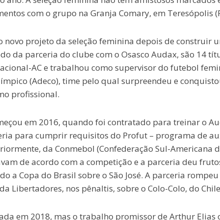
amentos com o grupo na Granja Comary, em Teresópolis (R
 o novo projeto da seleção feminina depois de construir 
íodo da parceria do clube com o Osasco Audax, são 14 tít
 Nacional-AC e trabalhou como supervisor do futebol femi
límpico (Adeco), time pelo qual surpreendeu e conquisto
o profissional.
omeçou em 2016, quando foi contratado para treinar o Au
eria para cumprir requisitos do Profut – programa de au
eriormente, da Conmebol (Confederação Sul-Americana 
vam de acordo com a competição e a parceria deu fruto
o a Copa do Brasil sobre o São José. A parceria rompeu
a Libertadores, nos pênaltis, sobre o Colo-Colo, do Chile
rada em 2018, mas o trabalho promissor de Arthur Elias 