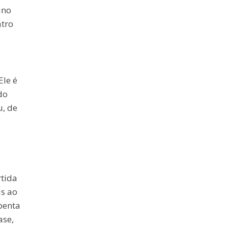
ino
atro
Ele é
do
u, de
rtida
us ao
 penta
ase,