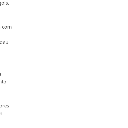
ols,
a com
a
rdeu
e
nto
ores
m