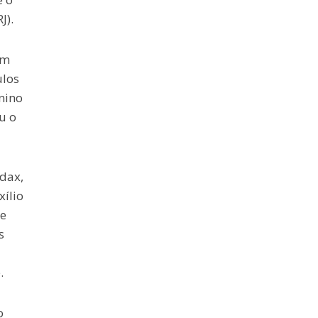
J).
um
ulos
nino
u o
dax,
xílio
de
s
.
o