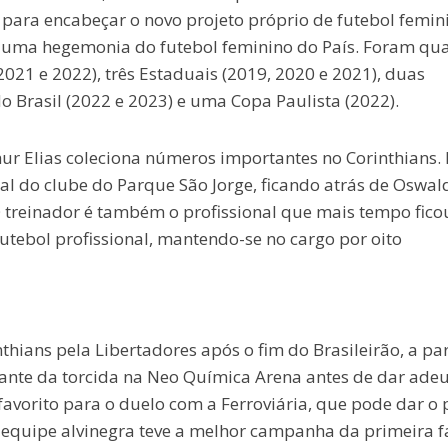
a para encabeçar o novo projeto próprio de futebol femin
ir uma hegemonia do futebol feminino do País. Foram qu
2021 e 2022), três Estaduais (2019, 2020 e 2021), duas
o Brasil (2022 e 2023) e uma Copa Paulista (2022).
ur Elias coleciona números importantes no Corinthians. 
nal do clube do Parque São Jorge, ficando atrás de Oswal
 treinador é também o profissional que mais tempo fico
tebol profissional, mantendo-se no cargo por oito
hians pela Libertadores após o fim do Brasileirão, a pa
iante da torcida na Neo Química Arena antes de dar ade
 favorito para o duelo com a Ferroviária, que pode dar o
A equipe alvinegra teve a melhor campanha da primeira f