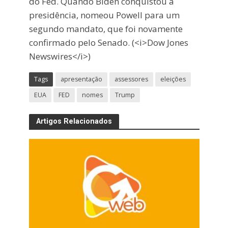
do Fed. Quando Biden conquistou a
presidência, nomeou Powell para um
segundo mandato, que foi novamente
confirmado pelo Senado. (<i>Dow Jones
Newswires</i>)
Tags
apresentação
assessores
eleições
EUA
FED
nomes
Trump
Artigos Relacionados