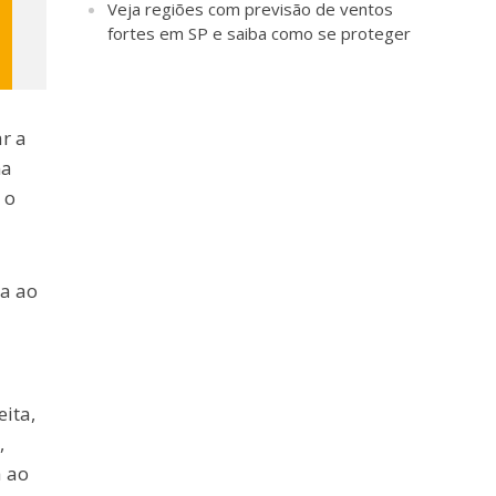
Veja regiões com previsão de ventos
fortes em SP e saiba como se proteger
r a
na
 o
ta ao
ita,
,
a ao