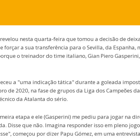
evelou nesta quarta-feira que tomou a decisão de deixa
 e forçar a sua transferência para o Sevilla, da Espanha, 
porque o treinador do time italiano, Gian Piero Gasperini,
eceu a "uma indicação tática" durante a goleada impos
ubro de 2020, na fase de grupos da Liga dos Campeões da
cnico da Atalanta do sério.
eira etapa e ele (Gasperini) me pediu para jogar na dire
a. Disse que não. Imagina responder isso em pleno jogo
sse", começou por dizer Papu Gómez, em uma entrevist