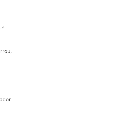
ca
rrou,
z
nador