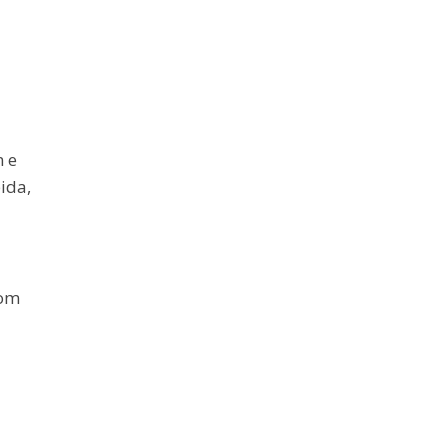
m e
ida,
com