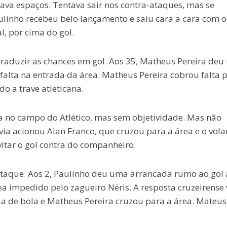
dava espaços. Tentava sair nos contra-ataques, mas se
aulinho recebeu belo lançamento e saiu cara a cara com o
l, por cima do gol.
traduzir as chances em gol. Aos 35, Matheus Pereira de
lta na entrada da área. Matheus Pereira cobrou falta 
o a trave atleticana.
la no campo do Atlético, mas sem objetividade. Mas não
avia acionou Alan Franco, que cruzou para a área e o vola
vitar o gol contra do companheiro.
taque. Aos 2, Paulinho deu uma arrancada rumo ao gol 
a impedido pelo zagueiro Néris. A resposta cruzeirense 
da de bola e Matheus Pereira cruzou para a área. Mateus 