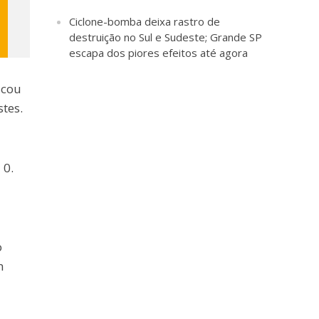
Ciclone-bomba deixa rastro de
destruição no Sul e Sudeste; Grande SP
escapa dos piores efeitos até agora
scou
tes.
 0.
o
m