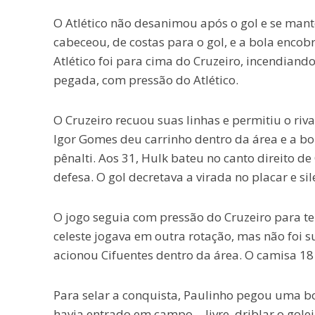
O Atlético não desanimou após o gol e se mante
cabeceou, de costas para o gol, e a bola encobr
Atlético foi para cima do Cruzeiro, incendiando
pegada, com pressão do Atlético.
O Cruzeiro recuou suas linhas e permitiu o ri
Igor Gomes deu carrinho dentro da área e a bo
pênalti. Aos 31, Hulk bateu no canto direito d
defesa. O gol decretava a virada no placar e si
O jogo seguia com pressão do Cruzeiro para te
celeste jogava em outra rotação, mas não foi su
acionou Cifuentes dentro da área. O camisa 18
Para selar a conquista, Paulinho pegou uma bo
havia entrado em campo -, livre, driblar o gole