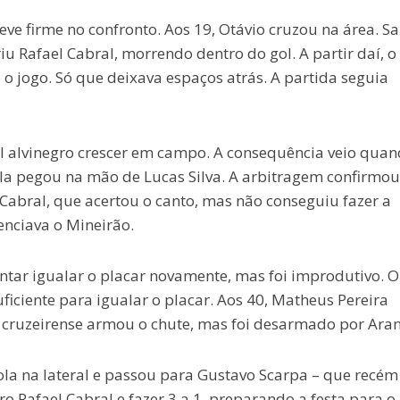
ve firme no confronto. Aos 19, Otávio cruzou na área. Sa
iu Rafael Cabral, morrendo dentro do gol. A partir daí, o
 o jogo. Só que deixava espaços atrás. A partida seguia
val alvinegro crescer em campo. A consequência veio qua
la pegou na mão de Lucas Silva. A arbitragem confirmou
e Cabral, que acertou o canto, mas não conseguiu fazer a
lenciava o Mineirão.
ntar igualar o placar novamente, mas foi improdutivo. O
ficiente para igualar o placar. Aos 40, Matheus Pereira
 cruzeirense armou o chute, mas foi desarmado por Aran
la na lateral e passou para Gustavo Scarpa – que recém
iro Rafael Cabral e fazer 3 a 1, preparando a festa para o