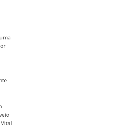
u uma
por
nte
a
veio
Vital