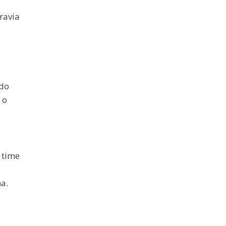
ravia
ndo
 o
 time
a.