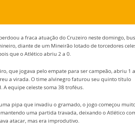
o perdoou a fraca atuação do Cruzeiro neste domingo, bu
ineiro, diante de um Mineirão lotado de torcedores celes
is que o Atlético abriu 2 a 0.
iro, que jogava pelo empate para ser campeão, abriu 1 a
u a virada. O time alvinegro faturou seu quinto título
l. A equipe celeste soma 38 troféus.
 uma pipa que invadiu o gramado, o jogo começou muit
mantendo uma partida travada, deixando o Atlético co
tava atacar, mas era improdutivo.