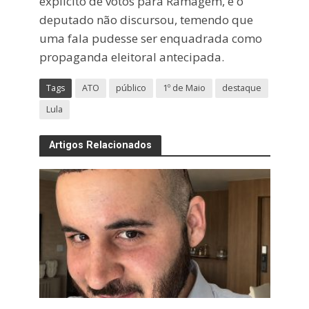
explícito de votos para Ramagem, e o
deputado não discursou, temendo que
uma fala pudesse ser enquadrada como
propaganda eleitoral antecipada.
Tags
ATO
público
1º de Maio
destaque
Lula
Artigos Relacionados