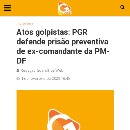
ESTADÃO
Atos golpistas: PGR
defende prisão preventiva
de ex-comandante da PM-
DF
Redação Guarulhos Web
1 de fevereiro de 2023 16:45