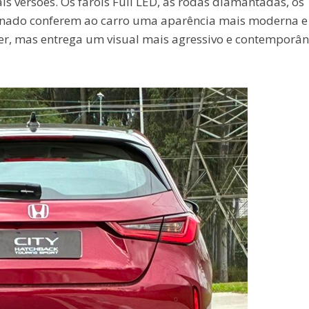
is versões. Os faróis Full LED, as rodas diamantadas, os
finado conferem ao carro uma aparência mais moderna e
er, mas entrega um visual mais agressivo e contemporâ