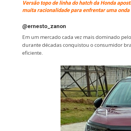
Versão topo de linha do hatch da Honda apost
muita racionalidade para enfrentar uma onda 
@ernesto_zanon
Em um mercado cada vez mais dominado pelo
durante décadas conquistou o consumidor brasi
eficiente.