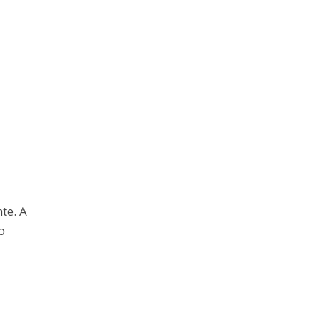
te. A
o