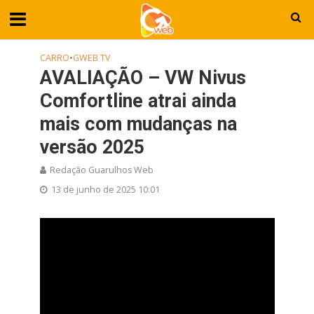
CARRO
•
GWEB TV
AVALIAÇÃO – VW Nivus
Comfortline atrai ainda
mais com mudanças na
versão 2025
Redação Guarulhos Web
13 de junho de 2025 10:01