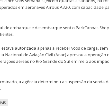
s cinco voos semanais (exceto quartas e sábados) na ro
operados em aeronaves Airbus A320, com capacidade p
ocal de embarque e desembarque será o ParkCanoas Shop
ientes.
 estava autorizada apenas a receber voos de carga, sem
ia Nacional de Aviação Civil (Anac) aprovou a operação 
perações aéreas no Rio Grande do Sul em meio aos impac
erminado, a agência determinou a suspensão da venda d
.
AIS