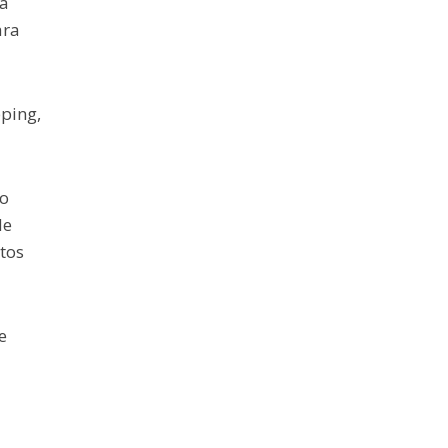
ta
ara
ping,
 o
de
tos
e