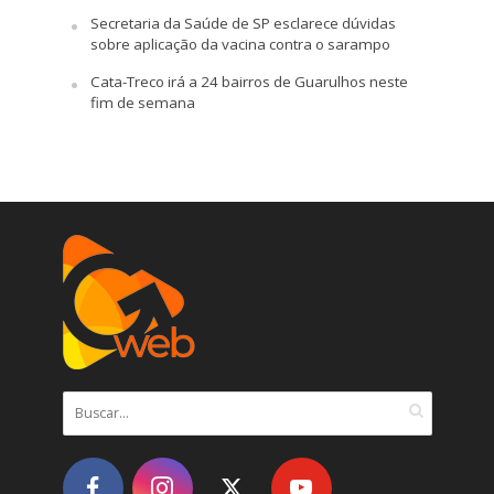
Secretaria da Saúde de SP esclarece dúvidas
sobre aplicação da vacina contra o sarampo
Cata-Treco irá a 24 bairros de Guarulhos neste
fim de semana