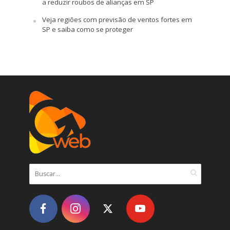
a reduzir roubos de alianças em SP
Veja regiões com previsão de ventos fortes em
SP e saiba como se proteger