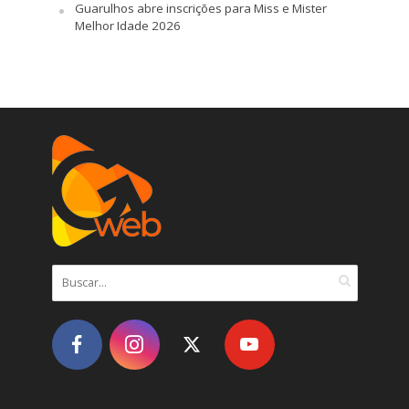
Guarulhos abre inscrições para Miss e Mister
Melhor Idade 2026