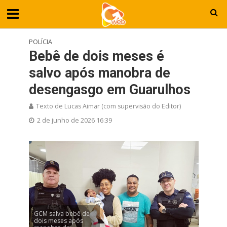
POLÍCIA
Bebê de dois meses é
salvo após manobra de
desengasgo em Guarulhos
Texto de Lucas Aimar (com supervisão do Editor)
2 de junho de 2026 16:39
GCM salva bebê de
dois meses após