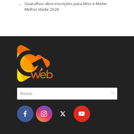
Guarulhos abre inscrições para Miss e Mister
Melhor Idade 2026