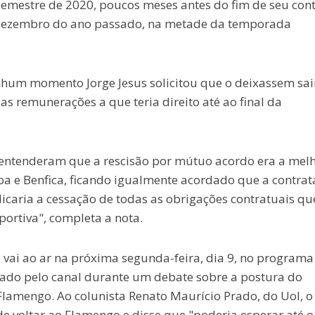
semestre de 2020, poucos meses antes do fim de seu cont
dezembro do ano passado, na metade da temporada
nhum momento Jorge Jesus solicitou que o deixassem sai
s remunerações a que teria direito até ao final da
s entenderam que a rescisão por mútuo acordo era a mel
boa e Benfica, ficando igualmente acordado que a contra
licaria a cessação de todas as obrigações contratuais qu
portiva", completa a nota.
ó vai ao ar na próxima segunda-feira, dia 9, no programa
hado pelo canal durante um debate sobre a postura do
Flamengo. Ao colunista Renato Maurício Prado, do Uol, o
de voltar ao Flamengo e disse que "poderia esperar até o