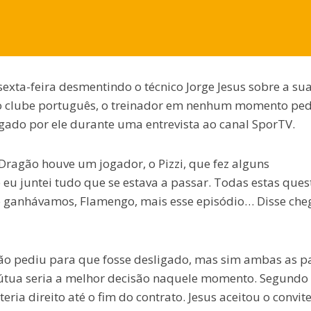
exta-feira desmentindo o técnico Jorge Jesus sobre a su
 o clube português, o treinador em nenhum momento pe
egado por ele durante uma entrevista ao canal SporTV.
Dragão houve um jogador, o Pizzi, que fez alguns
u juntei tudo que se estava a passar. Todas estas ques
o ganhávamos, Flamengo, mais esse episódio… Disse che
 não pediu para que fosse desligado, mas sim ambas as p
tua seria a melhor decisão naquele momento. Segundo
ria direito até o fim do contrato. Jesus aceitou o convit