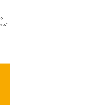
do
so."