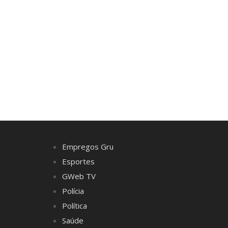
Empregos Gru
Esportes
GWeb TV
Polícia
Política
Saúde