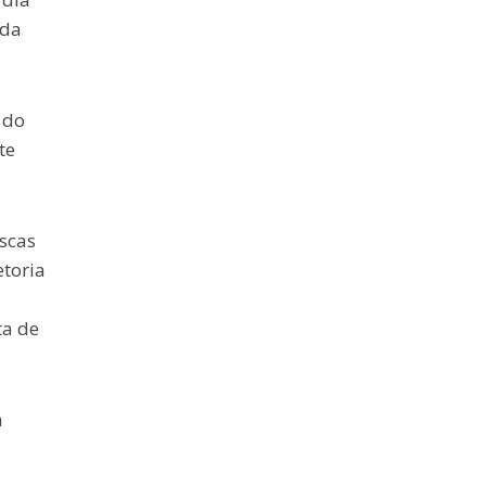
 da
 do
te
scas
etoria
ta de
a