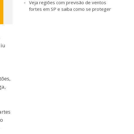
Veja regiões com previsão de ventos
fortes em SP e saiba como se proteger
a
diu
tões,
ga,
artes
 o
e