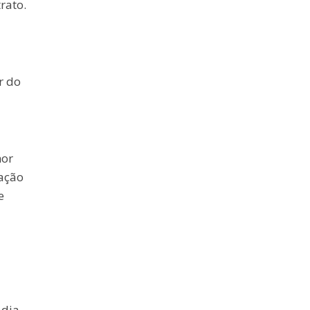
rato.
r do
hor
tação
e
 dia