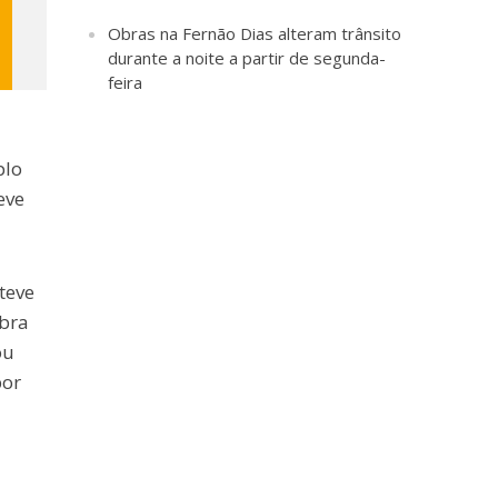
Obras na Fernão Dias alteram trânsito
durante a noite a partir de segunda-
feira
plo
eve
teve
ebra
ou
por