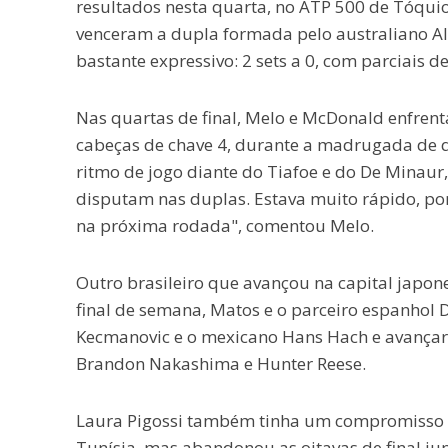
resultados nesta quarta, no ATP 500 de Tóqu
venceram a dupla formada pelo australiano Al
bastante expressivo: 2 sets a 0, com parciais de
Nas quartas de final, Melo e McDonald enfrenta
cabeças de chave 4, durante a madrugada de qu
ritmo de jogo diante do Tiafoe e do De Minaur
disputam nas duplas. Estava muito rápido, po
na próxima rodada", comentou Melo.
Outro brasileiro que avançou na capital japon
final de semana, Matos e o parceiro espanhol
Kecmanovic e o mexicano Hans Hach e avançara
Brandon Nakashima e Hunter Reese.
Laura Pigossi também tinha um compromisso p
Tunísia, mas abandonou as oitavas de final ju