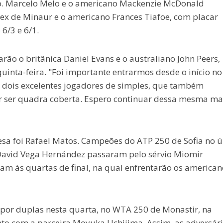
io. Marcelo Melo e o americano Mackenzie McDonald
ex de Minaur e o americano Frances Tiafoe, com placar
 6/3 e 6/1.
rão o britânica Daniel Evans e o australiano John Peers,
inta-feira. "Foi importante entrarmos desde o início no
, dois excelentes jogadores de simples, que também
r ser quadra coberta. Espero continuar dessa mesma ma
esa foi Rafael Matos. Campeões do ATP 250 de Sofia no ú
 David Vega Hernández passaram pelo sérvio Miomir
m às quartas de final, na qual enfrentarão os american
or duplas nesta quarta, no WTA 250 de Monastir, na
nto com a parceira Moyuka Uchijima. Assim, as adversár