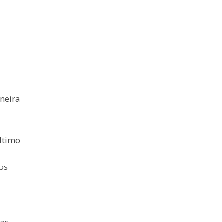
neira
ltimo
os
ias