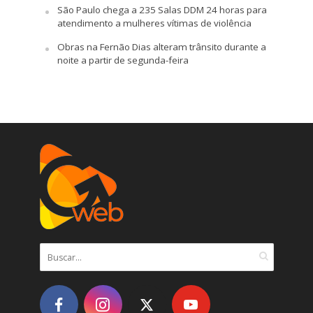
São Paulo chega a 235 Salas DDM 24 horas para
atendimento a mulheres vítimas de violência
Obras na Fernão Dias alteram trânsito durante a
noite a partir de segunda-feira