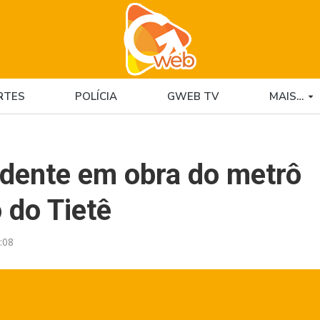
RTES
POLÍCIA
GWEB TV
MAIS…
idente em obra do metrô
 do Tietê
:08