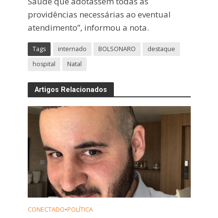
Saúde que adotassem todas as
providências necessárias ao eventual
atendimento”, informou a nota.
Tags
internado
BOLSONARO
destaque
hospital
Natal
Artigos Relacionados
CONECTADO
•
POLÍTICA