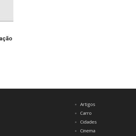
gação
Artigos
Carro
Cidades
Cinema