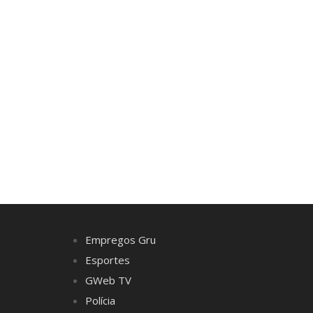
Empregos Gru
Esportes
GWeb TV
Polícia