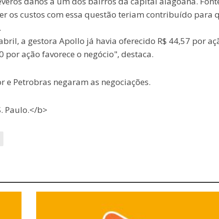
veros danos a um dos bairros da capital alagoana. Font
er os custos com essa questão teriam contribuído para 
.
ril, a gestora Apollo já havia oferecido R$ 44,57 por aç
 por ação favorece o negócio", destaca.
 e Petrobras negaram as negociações.
. Paulo.</b>