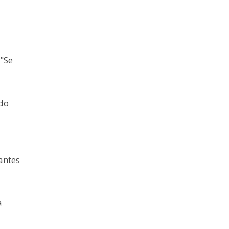
"Se
do
antes
a