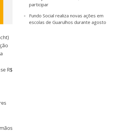
participar
Fundo Social realiza novas ações em
escolas de Guarulhos durante agosto
cht)
eção
 a
ase R$
res
 mãos