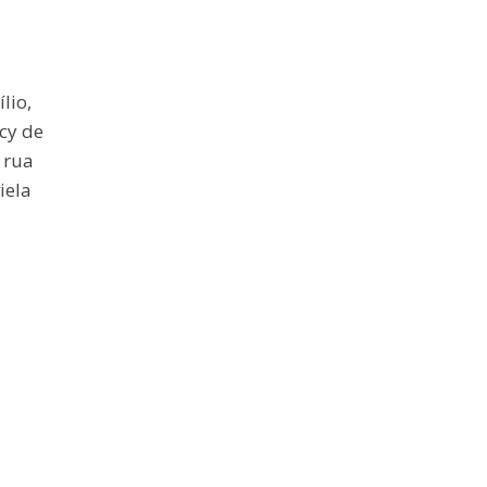
lio,
acy de
 rua
iela