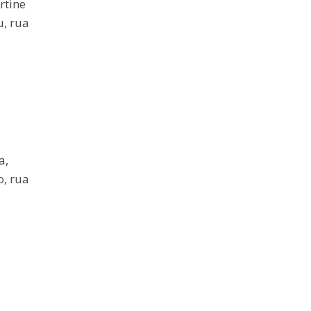
rtine
u, rua
a,
o, rua