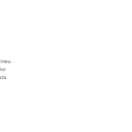
rineu
dor
sta