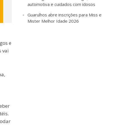
automotiva e cuidados com idosos
Guarulhos abre inscrições para Miss e
Mister Melhor Idade 2026
ogos e
 vai
pa,
Beber
éis.
modar