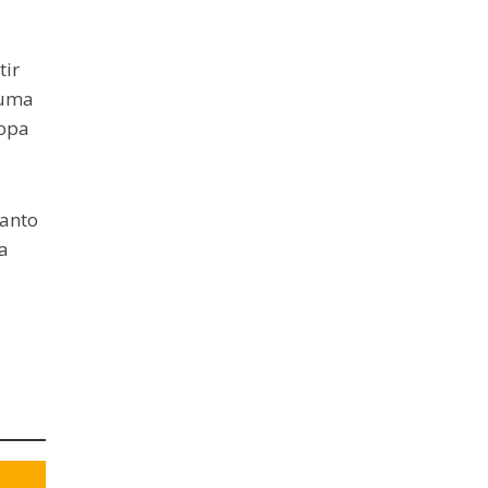
tir
 uma
Copa
tanto
a