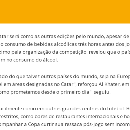
tar será como as outras edições pelo mundo, apesar de
r o consumo de bebidas alcoólicas três horas antes dos j
imo pela organização da competição, revelou que o país
em no consumo do álcool.
itado do que talvez outros países do mundo, seja na Euro
l em áreas designadas no Catar", reforçou Al Khater, em
como prometemos desde o primeiro dia", seguiu.
facilmente como em outros grandes centros do futebol. 
estritos, como bares de restaurantes internacionais e hot
companhar a Copa curtir sua ressaca pós-jogo sem inco