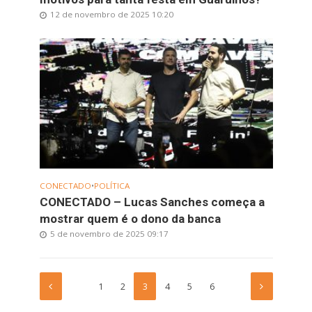
12 de novembro de 2025 10:20
CONECTADO
•
POLÍTICA
CONECTADO – Lucas Sanches começa a
mostrar quem é o dono da banca
5 de novembro de 2025 09:17
1
2
3
4
5
6