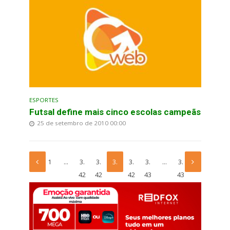
ESPORTES
Futsal define mais cinco escolas campeãs
25 de setembro de 2010 00:00
1
…
3.
3.
3.
3.
3.
…
3.
42
42
42
42
43
43
6
7
8
9
0
8