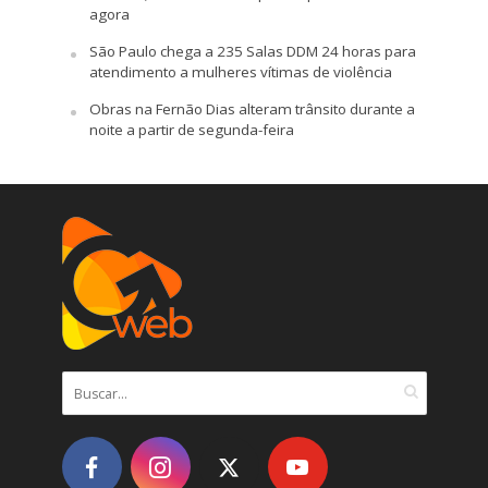
agora
São Paulo chega a 235 Salas DDM 24 horas para
atendimento a mulheres vítimas de violência
Obras na Fernão Dias alteram trânsito durante a
noite a partir de segunda-feira