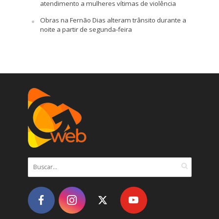
atendimento a mulheres vítimas de violência
Obras na Fernão Dias alteram trânsito durante a
noite a partir de segunda-feira