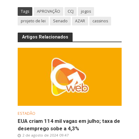
Tags
APROVAÇÃO
CCJ
jogos
projeto de lei
Senado
AZAR
cassinos
Artigos Relacionados
ESTADÃO
EUA criam 114 mil vagas em julho; taxa de
desemprego sobe a 4,3%
2 de agosto de 2024 09:47