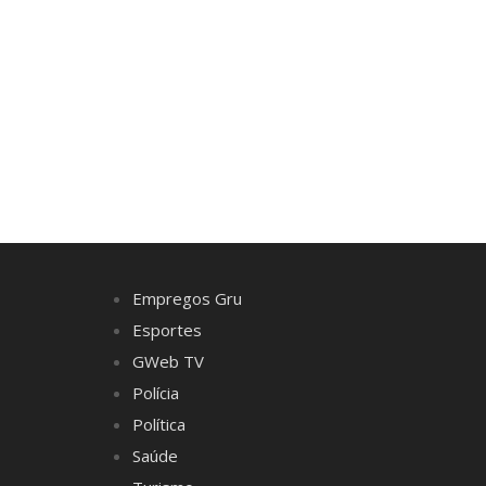
Empregos Gru
Esportes
GWeb TV
Polícia
Política
Saúde