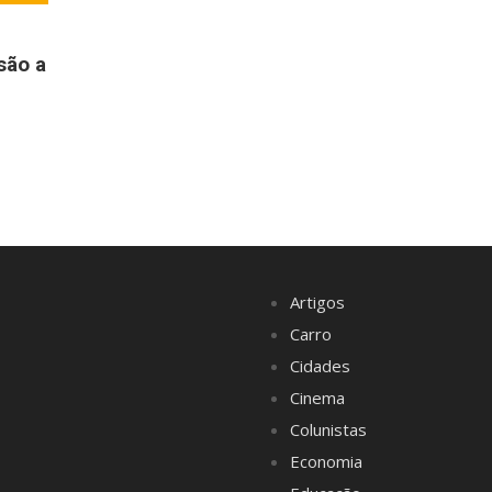
são a
Artigos
Carro
Cidades
Cinema
Colunistas
Economia