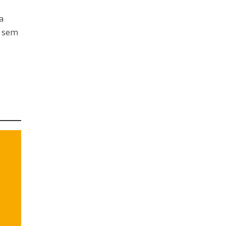
a
s sem