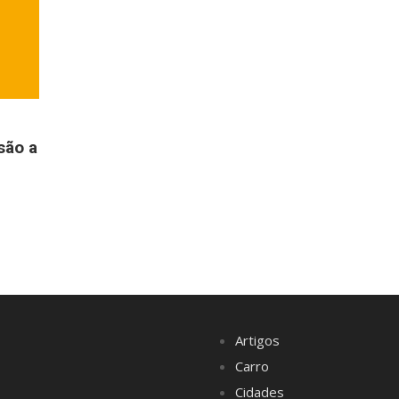
são a
Artigos
Carro
Cidades