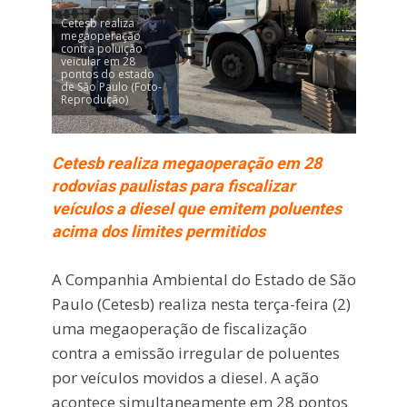
Cetesb realiza
megaoperação
contra poluição
veicular em 28
pontos do estado
de São Paulo (Foto-
Reprodução)
Cetesb realiza megaoperação em 28
rodovias paulistas para fiscalizar
veículos a diesel que emitem poluentes
acima dos limites permitidos
A Companhia Ambiental do Estado de São
Paulo (Cetesb) realiza nesta terça-feira (2)
uma megaoperação de fiscalização
contra a emissão irregular de poluentes
por veículos movidos a diesel. A ação
acontece simultaneamente em 28 pontos