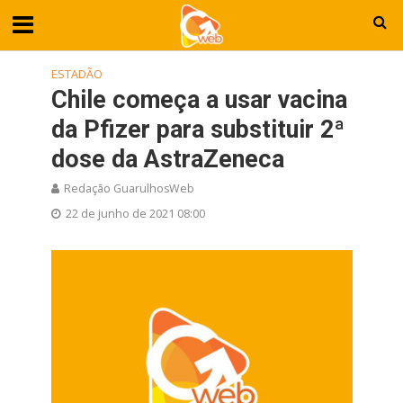
ESTADÃO
Chile começa a usar vacina
da Pfizer para substituir 2ª
dose da AstraZeneca
Redação GuarulhosWeb
22 de junho de 2021 08:00