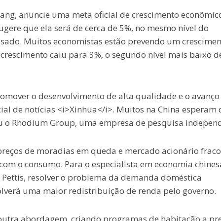
Qiang, anuncie uma meta oficial de crescimento econômic
sugere que ela será de cerca de 5%, no mesmo nível do
assado. Muitos economistas estão prevendo um crescimen
crescimento caiu para 3%, o segundo nível mais baixo d
promover o desenvolvimento de alta qualidade e o avanço
ial de notícias <i>Xinhua</i>. Muitos na China esperam
mou o Rhodium Group, uma empresa de pesquisa independ
preços de moradias em queda e mercado acionário fraco
 com o consumo. Para o especialista em economia chines
 Pettis, resolver o problema da demanda doméstica
lverá uma maior redistribuição de renda pelo governo.
 outra abordagem, criando programas de habitação a pr