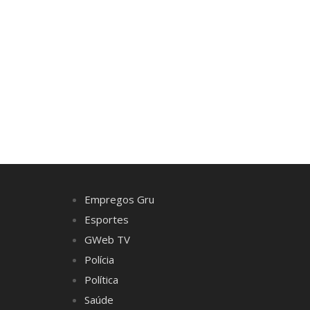
Empregos Gru
Esportes
GWeb TV
Polícia
Política
Saúde