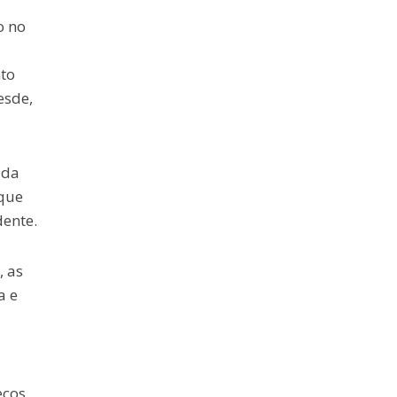
o no
to
esde,
 da
 que
ente.
, as
a e
eços