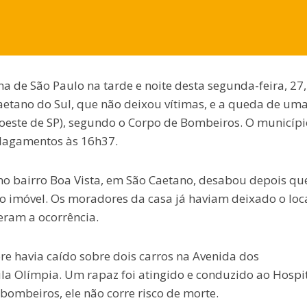
na de São Paulo na tarde e noite desta segunda-feira, 27,
tano do Sul, que não deixou vítimas, e a queda de um
a oeste de SP), segundo o Corpo de Bombeiros. O municípi
alagamentos às 16h37.
 no bairro Boa Vista, em São Caetano, desabou depois qu
 imóvel. Os moradores da casa já haviam deixado o loca
ram a ocorrência.
re havia caído sobre dois carros na Avenida dos
ila Olímpia. Um rapaz foi atingido e conduzido ao Hospi
bombeiros, ele não corre risco de morte.