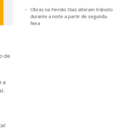
Obras na Fernão Dias alteram trânsito
durante a noite a partir de segunda-
feira
a
o de
e a
l.
tal