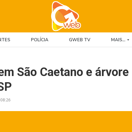
RTES
POLÍCIA
GWEB TV
MAIS…
em São Caetano e árvore
 SP
08:26