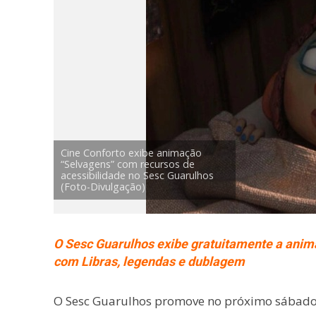
Cine Conforto exibe animação
“Selvagens” com recursos de
acessibilidade no Sesc Guarulhos
(Foto-Divulgação)
O Sesc Guarulhos exibe gratuitamente a anima
com Libras, legendas e dublagem
O Sesc Guarulhos promove no próximo sábado, 