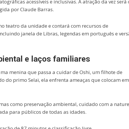
ográficas acessíveis e inclusivas. A atração da vez será 
igida por
Claude Barras
.
 no teatro da unidade e contará com recursos de
 incluindo janela de Libras, legendas em português e ver
iental e laços familiares
uma menina que passa a cuidar de Oshi, um filhote de
do do primo Selaï, ela enfrenta ameaças que colocam em
emas como preservação ambiental, cuidado com a nature
ada para públicos de todas as idades.
ação de 87 minutos e classificação livre.