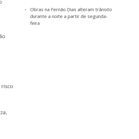
o
Obras na Fernão Dias alteram trânsito
durante a noite a partir de segunda-
feira
são
 risco
za,