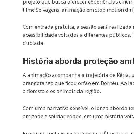
projeto que busca oferecer experiências cinemat
filme
Selvagens
, animação em stop motion dir
Com entrada gratuita, a sessão será realizada
acessibilidade voltados a diferentes públicos,
dublada.
História aborda proteção amb
A animação acompanha a trajetória de Kéria, 
orangotango que ficou órfão em Bornéu. Ao la
a floresta e os animais da região.
Com uma narrativa sensível, o longa aborda t
amizade e solidariedade, em uma história volt
Produzido pela França e Suécia, o filme tem dur