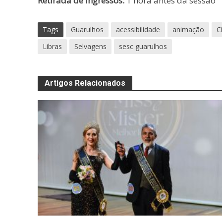
Retirada de ingressos:
1 hora antes da sessão
Tags
Guarulhos
acessibilidade
animação
C
Libras
Selvagens
sesc guarulhos
Artigos Relacionados