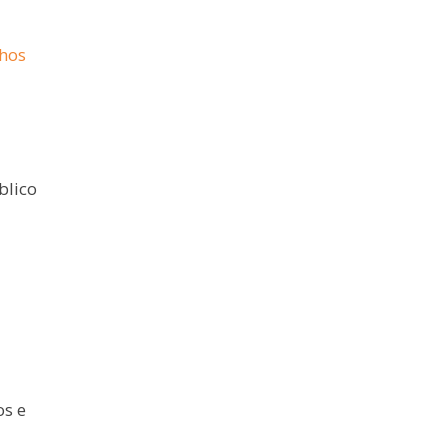
lhos
blico
os e