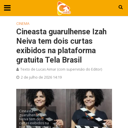
CINEMA
Cineasta guarulhense Izah
Neiva tem dois curtas
exibidos na plataforma
gratuita Tela Brasil
Texto de Lucas Aimar (com supervisão do Editor)
2 de julho de 2026 14:19
Cineasta
guarulhense Izah
Neiva tem dois
curtas exibidos na
plataforma gratuita