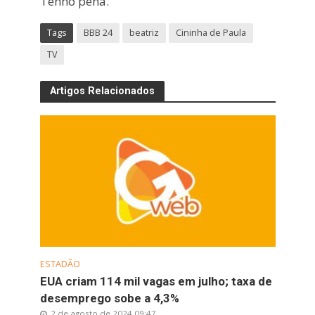
Tenho pena."
Tags
BBB 24
beatriz
Cininha de Paula
TV
Artigos Relacionados
ESTADÃO
EUA criam 114 mil vagas em julho; taxa de
desemprego sobe a 4,3%
2 de agosto de 2024 09:47