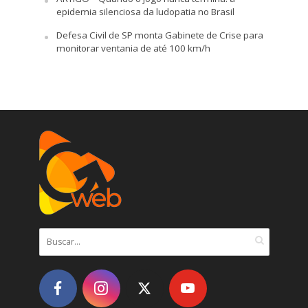
epidemia silenciosa da ludopatia no Brasil
Defesa Civil de SP monta Gabinete de Crise para
monitorar ventania de até 100 km/h