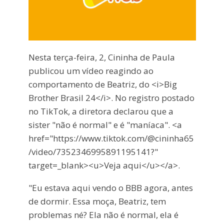
Nesta terça-feira, 2, Cininha de Paula
publicou um vídeo reagindo ao
comportamento de Beatriz, do <i>Big
Brother Brasil 24</i>. No registro postado
no TikTok, a diretora declarou que a
sister "não é normal" e é "maníaca". <a
href="https://www.tiktok.com/@cininha65
/video/7352346995891195141?"
target=_blank><u>Veja aqui</u></a>.
"Eu estava aqui vendo o BBB agora, antes
de dormir. Essa moça, Beatriz, tem
problemas né? Ela não é normal, ela é