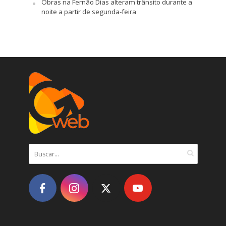
Obras na Fernão Dias alteram trânsito durante a
noite a partir de segunda-feira