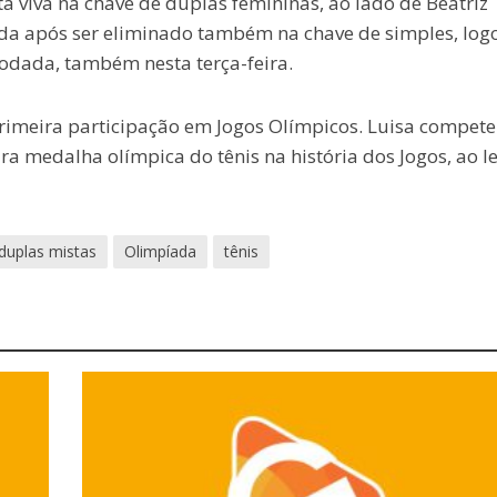
á viva na chave de duplas femininas, ao lado de Beatriz
da após ser eliminado também na chave de simples, log
rodada, também nesta terça-feira.
rimeira participação em Jogos Olímpicos. Luisa compete
ra medalha olímpica do tênis na história dos Jogos, ao l
duplas mistas
Olimpíada
tênis