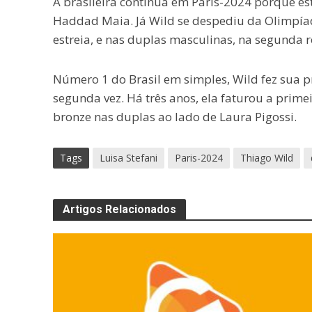
A brasileira continua em Paris-2024 porque est
Haddad Maia. Já Wild se despediu da Olimpía
estreia, e nas duplas masculinas, na segunda 
Número 1 do Brasil em simples, Wild fez sua p
segunda vez. Há três anos, ela faturou a primei
bronze nas duplas ao lado de Laura Pigossi.
Tags
Luisa Stefani
Paris-2024
Thiago Wild
Artigos Relacionados