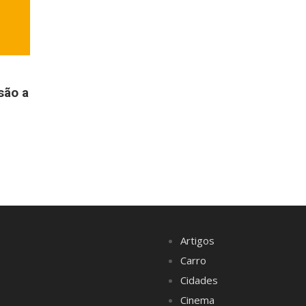
são a
Artigos
Carro
Cidades
Cinema