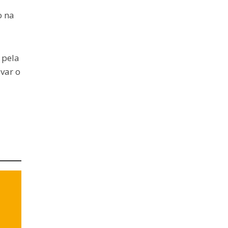
o na
 pela
evar o