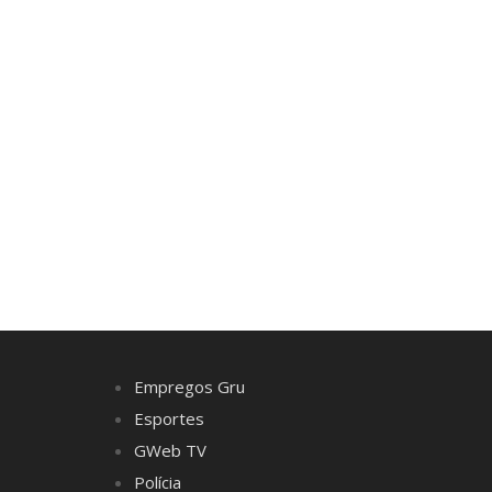
Empregos Gru
Esportes
GWeb TV
Polícia