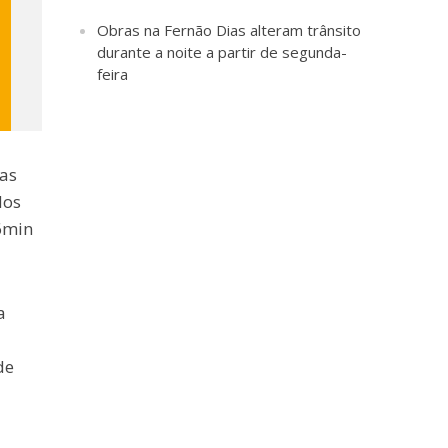
Obras na Fernão Dias alteram trânsito
durante a noite a partir de segunda-
feira
nas
dos
26min
a
de